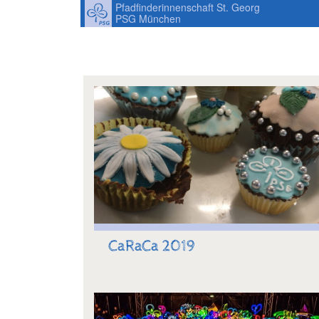
Pfadfinderinnenschaft St. Georg
PSG München
CaRaCa 2019