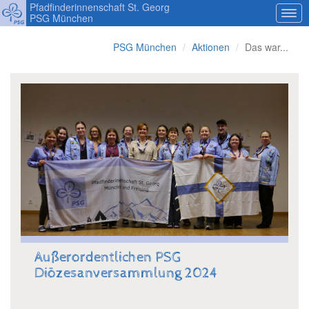
Pfadfinderinnenschaft St. Georg
PSG München
PSG München
Aktionen
Das war...
Außerordentlichen PSG
Diözesanversammlung 2024